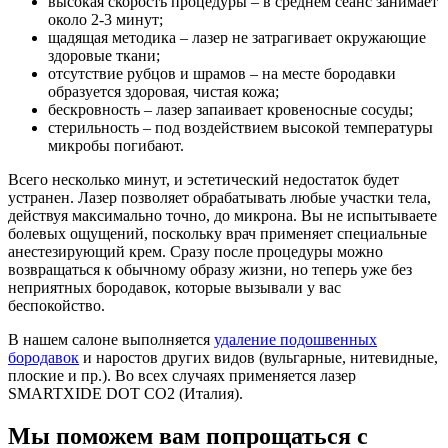
высокая скорость процедуры – в среднем сеанс занимает
около 2-3 минут;
щадящая методика – лазер не затрагивает окружающие
здоровые ткани;
отсутствие рубцов и шрамов – на месте бородавки
образуется здоровая, чистая кожа;
бескровность – лазер запаивает кровеносные сосуды;
стерильность – под воздействием высокой температуры
микробы погибают.
Всего несколько минут, и эстетический недостаток будет
устранен. Лазер позволяет обрабатывать любые участки тела,
действуя максимально точно, до микрона. Вы не испытываете
болевых ощущений, поскольку врач применяет специальные
анестезирующий крем. Сразу после процедуры можно
возвращаться к обычному образу жизни, но теперь уже без
неприятных бородавок, которые вызывали у вас
беспокойство.
В нашем салоне выполняется
удаление подошвенных
бородавок
и наростов других видов (вульгарные, нитевидные,
плоские и пр.). Во всех случаях применяется лазер
SMARTXIDE DOT CO2 (Италия).
Мы поможем вам попрощаться с