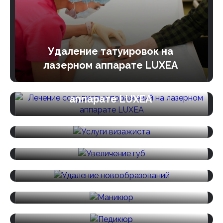
Удаление татуировок на
лазерном аппарате LUXEA
Лечение сосудистых
поражений на лазерном
аппарате LUXEA
Услуги визажиста
Увеличение губ
Удаление новообразований
Маникюр
Педикюр
Ламинирование и