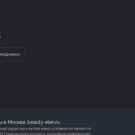
3
жедневно
 в Москве, beauty-elen.ru
й характер и ни при каких условиях не является
37 Гражданского кодекса, подробную информацию