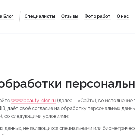
и Блог
Специалисты
Отзывы
Фото работ
О нас
х данных
обработки персональ
сайте
www.beauty-elen.ru
(далее – «Сайт»), во исполнение
ФЗ, даёт своё согласие на обработку персональных данных
), со следующими условиями:
ых данных, не являющихся специальными или биометрическ