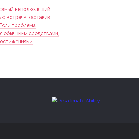
 самый неподходящий
ую встречу, заставив
 Если проблема
я обычными средствами,
достижениями