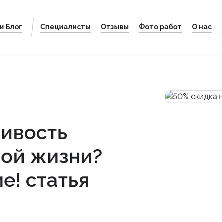
и Блог
Специалисты
Отзывы
Фото работ
О нас
ивость
ой жизни?
е! статья