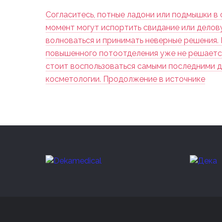
Согласитесь, потные ладони или подмышки в
момент могут испортить свидание или делов
волноваться и принимать неверные решения.
повышенного потоотделения уже не решаетс
стоит воспользоваться самыми последними 
косметологии. Продолжение в источнике