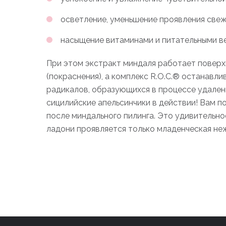
осветление, уменьшение проявления свеж
насыщение витаминами и питательными 
При этом экстракт миндаля работает поверх
(покраснения), а комплекс R.O.C.® останавл
радикалов, образующихся в процессе удален
сицилийские апельсинчики в действии! Вам п
после миндального пилинга. Это удивительн
ладони проявляется только младенческая неж