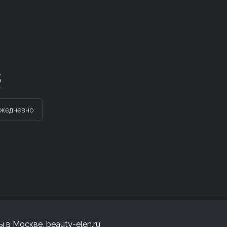
3
жедневно
 в Москве, beauty-elen.ru