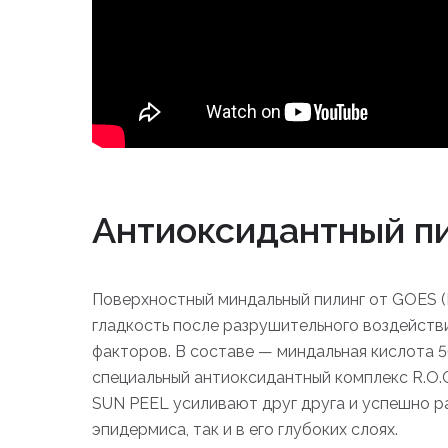
Антиоксидантный п
Поверхностный миндальный пилинг от GOES (
гладкость после разрушительного воздействи
факторов. В составе — миндальная кислота 5
специальный антиоксидантный комплекс R.O.
SUN PEEL усиливают друг друга и успешно р
эпидермиса, так и в его глубоких слоях.