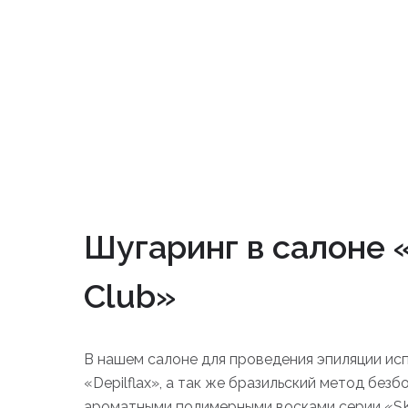
Шугаринг в салоне «
Club»
В нашем салоне для проведения эпиляции ис
«Depilflax», а так же бразильский метод без
ароматными полимерными восками серии «SK