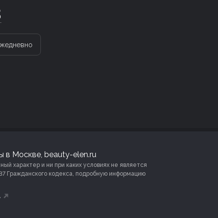
3
жедневно
 в Москве, beauty-elen.ru
й характер и ни при каких условиях не является
37 Гражданского кодекса, подробную информацию
А