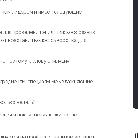
нанным лидером и имеет следующие
е для проведения эпиляции: воск разных
 от врастания волос, сыворотка для
но поэтому к слову эпиляция
нгредиенты: специальные увлажняющие
колько недель);
жения и покраснения кожи после
лняется на профессиональном уровне в