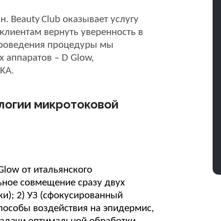
Эн.
Beauty
Club
оказывает услугу
клиентам вернуть уверенность в
проведения процедуры мы
 аппаратов – D Glow,
KA.
ологии микротоковой
low от итальянского
ьное совмещение сразу двух
ки); 2) УЗ (сфокусированный
способы воздействия на эпидермис,