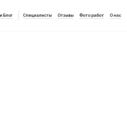
и Блог
Специалисты
Отзывы
Фото работ
О нас
икротоки