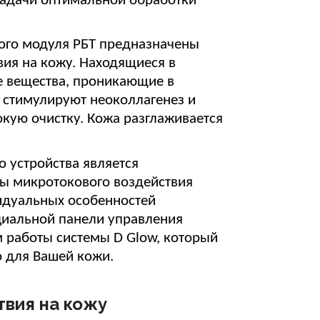
адачи оптимальной обработки
ого модуля РБТ предназначены
вия на кожу. Находящиеся в
е вещества, проникающие в
 стимулируют неоколлагенез и
окую очистку. Кожа разглаживается
 устройства является
ы микротокового воздействия
видуальных особенностей
циальной панели управления
 работы системы D Glow, который
 для Вашей кожи.
твия на кожу