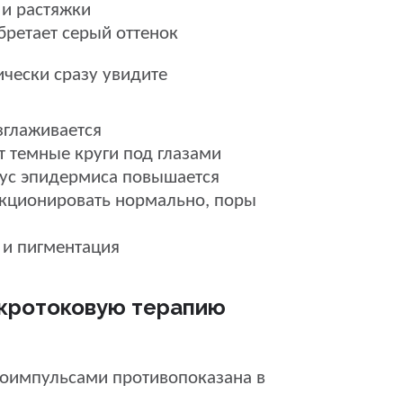
 и растяжки
бретает серый оттенок
чески сразу увидите
зглаживается
т темные круги под глазами
ус эпидермиса повышается
кционировать нормально, поры
 и пигментация
икротоковую терапию
роимпульсами противопоказана в