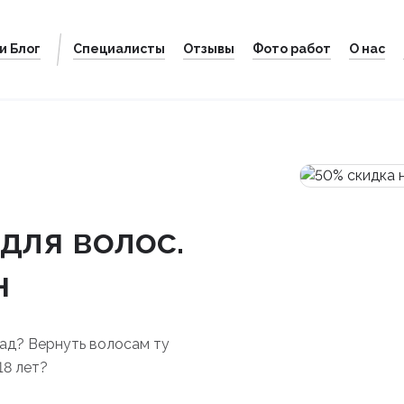
и Блог
Специалисты
Отзывы
Фото работ
О нас
для волос.
н
зад? Вернуть волосам ту
18 лет?