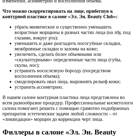
изменений, асимметрии и восполнения объема.
Что можно скорректировать на лице, прибегнув к
контурной пластике в салоне «Эл. Эн. Beauty Club»:
убрать мимические и существенно уменьшить
возрастные морщины в разных частях лица (на лбу, под
глазами, вокруг рта);
уменьшить и даже разгладить носогубные складки,
межбровные складки и заломы на коже;
увеличить, сделать более объемными или
«скульптурными» определенные части лица (губы,
скулы, нос);
устранить носослезную борозду (посредством
восполнения объема);
смоделировать овал лица, выровнять рельеф кожи;
устранить ассиметрию.
В нашем салоне контурная пластика лица представлена во
всем разнообразии процедур. Профессиональные косметологи
салона помогают решить с помощью грамотно подобранных
препаратов эстетические задачи любой сложности – от
«ликвидации» морщин до коррекции черт лица.
Филлеры в салоне «Эл. Эн. Beauty